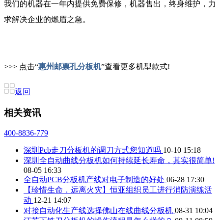
我们的机器在一年内提供免费保修，机器售出，终身维护，力
求解决企业的燃眉之急。
>>> 点击“
惠州邮票孔分板机
”查看更多机型款式!
返回
相关资讯
400-8836-779
深圳Pcb走刀分板机的调刀方式您知道吗
10-10 15:18
深圳全自动曲线分板机如何持续延长寿命，其实很简单!
08-05 16:33
全自动PCB分板机产线对电子制造的好处
06-28 17:30
【珍惜生命，远离火灾】恒亚组织员工进行消防演练活
动
12-21 14:07
对接自动化生产线选择佛山在线曲线分板机
08-31 10:04