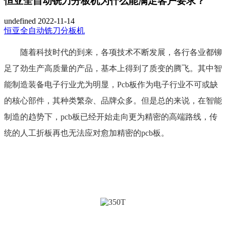
恒亚全自动铣刀分板机为什么能满足客户要求？
undefined
2022-11-14
恒亚全自动铣刀分板机
随着科技时代的到来
，
各项技术
不断发展，各行各业
都铆
足了劲生产高质量的产品
，
基本上
得到了质变的腾飞
。
其中
智
能制造装备
电子行业尤为明显，
Pcb板作为电子行业不可或缺
的核心部件，其种类繁杂、品牌众多
。
但是总的来说，在智能
制造的趋势下
，
pcb板已经开始走向更为精密的高端路线，传
统的人工折板再也无法应对愈加精密的pcb板。