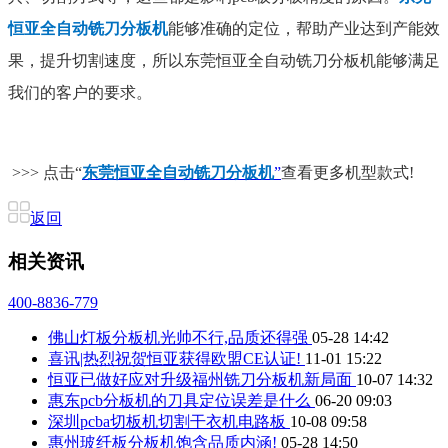
恒亚全自动铣刀分板机
能够准确的定位，帮助产业达到产能效
果，提升切割速度，所以东莞恒亚全自动铣刀分板机能够满足
我们的客户的要求。
>>> 点击“
东莞恒亚全自动铣刀分板机
”
查看更多机型款式!
返回
相关资讯
400-8836-779
佛山灯板分板机光帅不行,品质还得强
05-28 14:42
喜讯|热烈祝贺恒亚获得欧盟CE认证!
11-01 15:22
恒亚已做好应对升级福州铣刀分板机新局面
10-07 14:32
惠东pcb分板机的刀具定位误差是什么
06-20 09:03
深圳pcba切板机切割干衣机电路板
10-08 09:58
惠州玻纤板分板机饱含品质内涵!
05-28 14:50