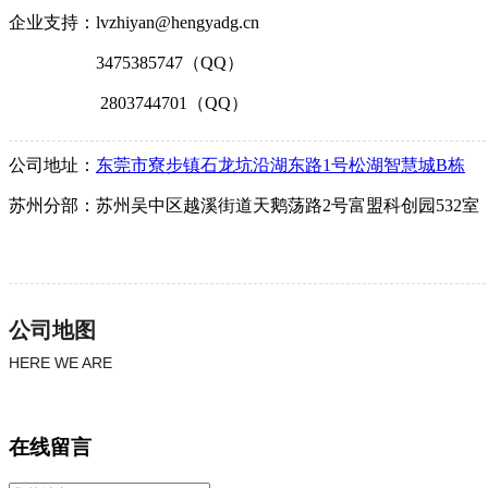
企业支持：lvzhiyan@hengyadg.cn
3475385747（QQ）
2803744701（QQ）
公司地址：
东莞市寮步镇石龙坑沿湖东路1号松湖智慧城B栋
苏州分部：苏州吴中区越溪街道天鹅荡路2号富盟科创园532室
公司地图
HERE WE ARE
在线留言